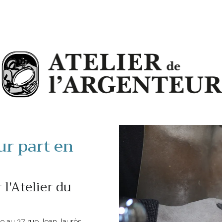
ur part en
 l'Atelier du
 au 27 rue Jean Jaurès