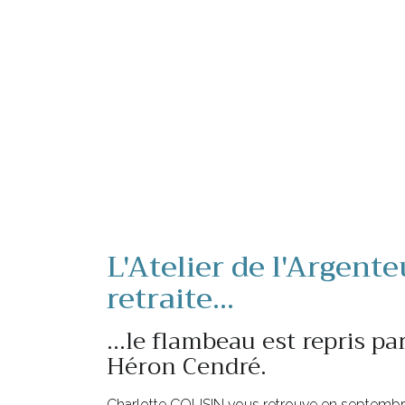
L'Atelier de l'Argente
retraite...
...le flambeau est repris par
Héron Cendré.
Charlotte COUSIN vous retrouve en septembre