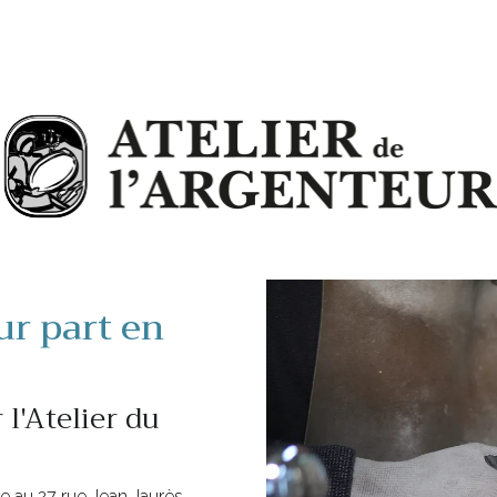
ur part en
 l'Atelier du
 au 27 rue Jean Jaurès