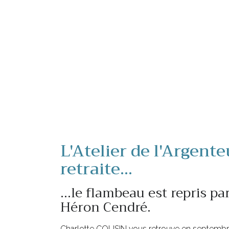
L'Atelier de l'Argente
retraite...
...le flambeau est repris par
Héron Cendré.
Charlotte COUSIN vous retrouve en septembre