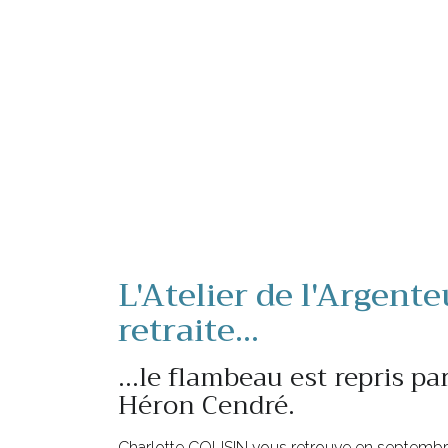
L'Atelier de l'Argente
retraite...
...le flambeau est repris par
Héron Cendré.
Charlotte COUSIN vous retrouve en septembre